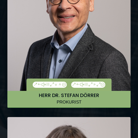
&#xe076;
&#xe090;
HERR DR. STEFAN DÖRRER
PROKURIST
Fon: +49 (0)30 39095 320
Fax: +49 (0)30 39095 321