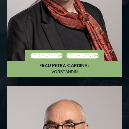
&#xe076;
&#xe090;
FRAU PETRA CARDINAL
VORSTÄNDIN
Fon: +49 (0)30 39095 340
Fax: +49 (0)30 39095 321